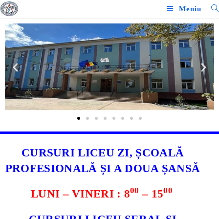
Meniu
CURSURI LICEU ZI, ȘCOALĂ
PROFESIONALĂ ȘI A DOUA ȘANSĂ
00
00
LUNI – VINERI : 8
– 15