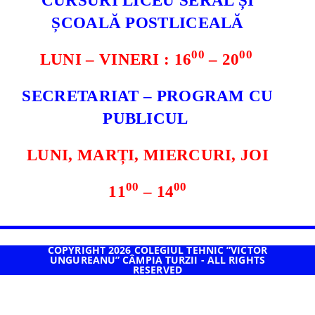
CURSURI LICEU SERAL ȘI
ȘCOALĂ POSTLICEALĂ
00
00
LUNI – VINERI : 16
– 20
SECRETARIAT – PROGRAM CU
PUBLICUL
LUNI, MARȚI, MIERCURI, JOI
00
00
11
– 14
COPYRIGHT 2026 COLEGIUL TEHNIC ”VICTOR
UNGUREANU” CÂMPIA TURZII - ALL RIGHTS
RESERVED